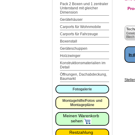
Pack 2 Boxen und 1 zentraler
Pro
Unterstand mit gleicher
Dimension
Gerätehäuser
Carports für Wohnmobile
Tech
Gewic
Carports für Fahrzeuge
Blech
Boxenstall
Geräteschuppen
In 
Holzzwinger
Konstruktionsmaterialien im
Detail
Öffnungen, Dachabdeckung,
Baumarkt
Stelle
Fotogalerie
Montagehilfe/Fotos und
Montagepläne
Meinen Warenkorb
sehen
Restzahlung