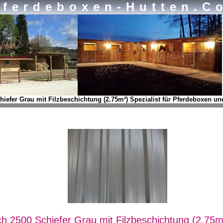
Pferdeboxen-Hutten.c
hiefer Grau mit Filzbeschichtung (2.75m²) Spezialist für Pferdeboxen un
ch 2500 Schiefer Grau mit Filzbeschichtung (2.75m