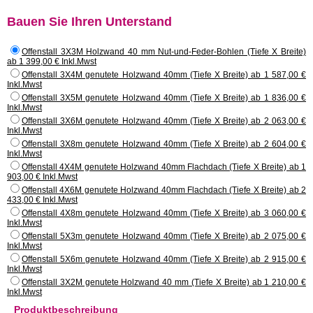
geliefert. Die Zusammensetzung ist in Eigenmontage auf eine Betonplatte, ein
Punktfundament oder direkt auf den Boden auszuführen. Das Dach besteht
Bauen Sie Ihren Unterstand
aus Stahl. Das ganze Holz ist hochdruckbehandelt Klasse III. Sie haben die
Möglichkeit, Ihren Unterstand anzupassen, indem Sie sich zusätzlich Teile in
Offenstall 3X3M Holzwand 40 mm Nut-und-Feder-Bohlen (Tiefe X Breite)
der Rubrik "Konstruktionsmaterialien im Detail" bestellen.
ab 1 399,00 € Inkl.Mwst
Offenstall 3X4M genutete Holzwand 40mm (Tiefe X Breite) ab 1 587,00 €
Inkl.Mwst
Offenstall 3X5M genutete Holzwand 40mm (Tiefe X Breite) ab 1 836,00 €
Inkl.Mwst
Offenstall 3X6M genutete Holzwand 40mm (Tiefe X Breite) ab 2 063,00 €
Inkl.Mwst
Offenstall 3X8m genutete Holzwand 40mm (Tiefe X Breite) ab 2 604,00 €
Inkl.Mwst
Offenstall 4X4M genutete Holzwand 40mm Flachdach (Tiefe X Breite) ab 1
903,00 € Inkl.Mwst
Offenstall 4X6M genutete Holzwand 40mm Flachdach (Tiefe X Breite) ab 2
433,00 € Inkl.Mwst
Offenstall 4X8m genutete Holzwand 40mm (Tiefe X Breite) ab 3 060,00 €
Inkl.Mwst
Offenstall 5X3m genutete Holzwand 40mm (Tiefe X Breite) ab 2 075,00 €
Inkl.Mwst
Offenstall 5X6m genutete Holzwand 40mm (Tiefe X Breite) ab 2 915,00 €
Inkl.Mwst
Offenstall 3X2M genutete Holzwand 40 mm (Tiefe X Breite) ab 1 210,00 €
Inkl.Mwst
Produktbeschreibung