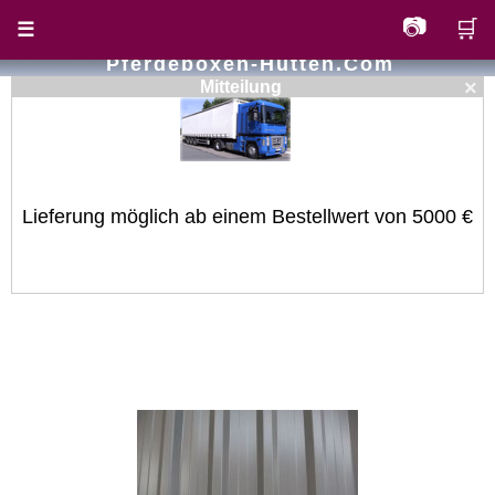
📷
🛒
☰
Pferdeboxen-Hutten.com
×
Mitteilung
Lieferung möglich ab einem Bestellwert von 5000 €