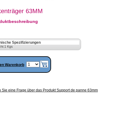
kenträger 63MM
duktbeschreibung
nische Spezifizierungen
ht:1 Kgs
den Warenkorb
n Sie eine Frage über das Produkt Support de panne 63mm