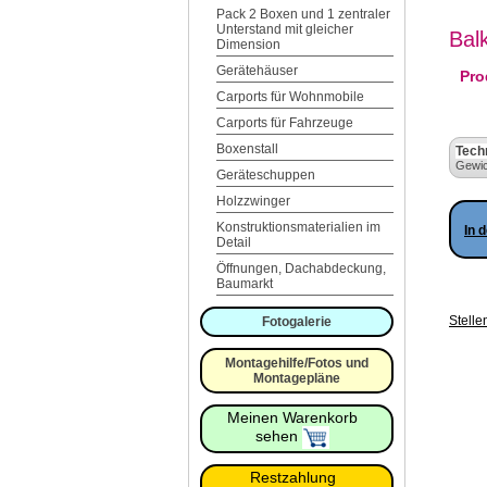
Pack 2 Boxen und 1 zentraler
Unterstand mit gleicher
Bal
Dimension
Gerätehäuser
Pro
Carports für Wohnmobile
Carports für Fahrzeuge
Boxenstall
Tech
Gewic
Geräteschuppen
Holzzwinger
Konstruktionsmaterialien im
In 
Detail
Öffnungen, Dachabdeckung,
Baumarkt
Stelle
Fotogalerie
Montagehilfe/Fotos und
Montagepläne
Meinen Warenkorb
sehen
Restzahlung