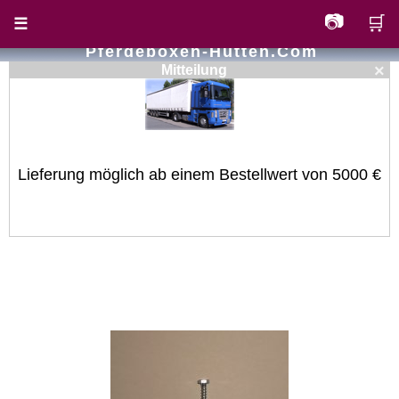
📷
🛒
☰
Pferdeboxen-Hutten.com
×
Mitteilung
Lieferung möglich ab einem Bestellwert von 5000 €